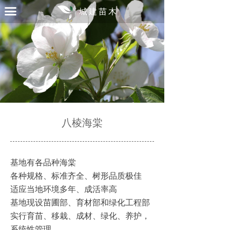
首页
끀
城建苗木
关于
承诺
案例
产品
八棱海棠
联络
基地有各品种海棠
各种规格、标准齐全、树形品质极佳
适应当地环境多年、成活率高
基地现设苗圃部、育材部和绿化工程部
实行育苗、移栽、成材、绿化、养护，
系统性管理