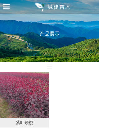
首页
끀
城建苗木
关于
产品展示
承诺
案例
产品
끀
联络
紫叶矮樱